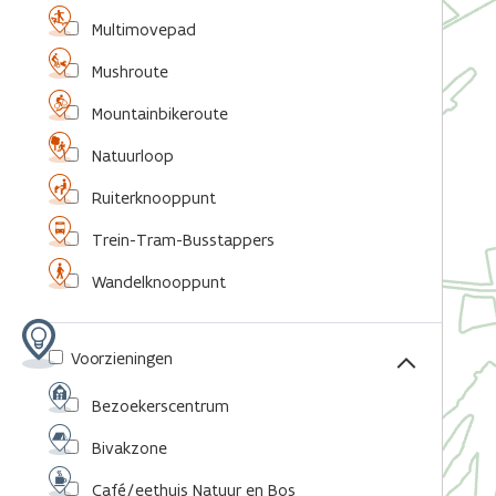
Multimovepad
Mushroute
Mountainbikeroute
Natuurloop
Ruiterknooppunt
Trein-Tram-Busstappers
Wandelknooppunt
Voorzieningen
Bezoekerscentrum
Bivakzone
Café/eethuis Natuur en Bos