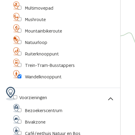
Multimovepad
Mushroute
Mountainbikeroute
Natuurloop
Ruiterknooppunt
Trein-Tram-Busstappers
Wandelknooppunt
Voorzieningen
Bezoekerscentrum
Bivakzone
Café/eethuis Natuur en Bos