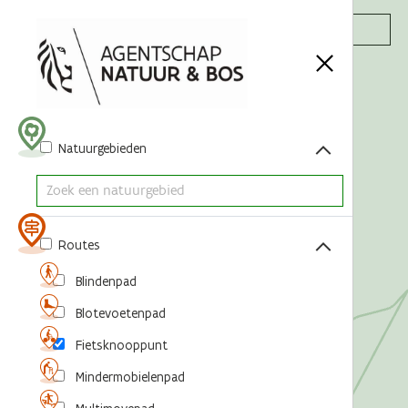
Acties
Natuurgebieden
Routes
Blindenpad
Blotevoetenpad
Fietsknooppunt
Mindermobielenpad