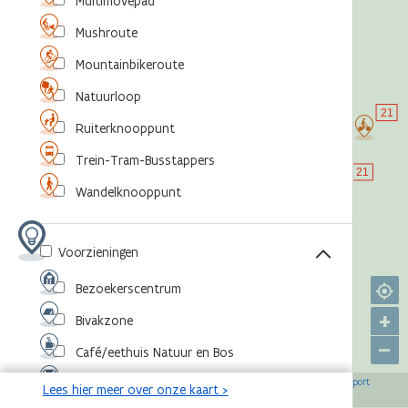
Multimovepad
Mushroute
Mountainbikeroute
Natuurloop
Ruiterknooppunt
Trein-Tram-Busstappers
Wandelknooppunt
Voorzieningen
Bezoekerscentrum
+
Bivakzone
–
Café/eethuis Natuur en Bos
©
,
©
,
©
,
©
Eventlocatie
OpenStreetMap-bijdragers
Agentschap voor Natuur en Bos
RouteYou
Sport
Lees hier meer over onze kaart >
,
©
Vlaanderen
Toerisme Vlaanderen