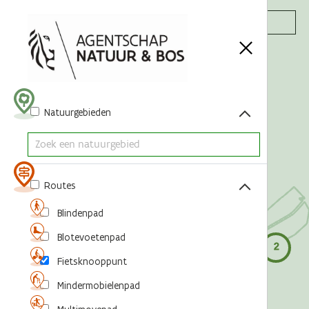
Acties
Natuurgebieden
Routes
Blindenpad
Blotevoetenpad
Fietsknooppunt
Mindermobielenpad