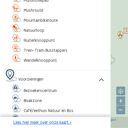
Multimovepad
Mushroute
Mountainbikeroute
Natuurloop
Ruiterknooppunt
Trein-Tram-Busstappers
Wandelknooppunt
Voorzieningen
Bezoekerscentrum
+
Bivakzone
–
Café/eethuis Natuur en Bos
©
,
©
,
©
,
©
Eventlocatie
OpenStreetMap-bijdragers
Agentschap voor Natuur en Bos
RouteYou
Sport
Lees hier meer over onze kaart >
,
©
Vlaanderen
Toerisme Vlaanderen