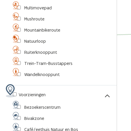
Multimovepad
Mushroute
Mountainbikeroute
Natuurloop
Ruiterknooppunt
Trein-Tram-Busstappers
Wandelknooppunt
Voorzieningen
Bezoekerscentrum
Bivakzone
Café/eethuis Natuur en Bos