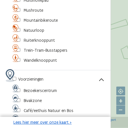
Multimovepad
Mushroute
Mountainbikeroute
Natuurloop
Ruiterknooppunt
Trein-Tram-Busstappers
Wandelknooppunt
Voorzieningen
Bezoekerscentrum
+
Bivakzone
–
Café/eethuis Natuur en Bos
©
,
©
,
©
,
©
Eventlocatie
OpenStreetMap-bijdragers
Agentschap voor Natuur en Bos
RouteYou
Sport
Lees hier meer over onze kaart >
,
©
Vlaanderen
Toerisme Vlaanderen