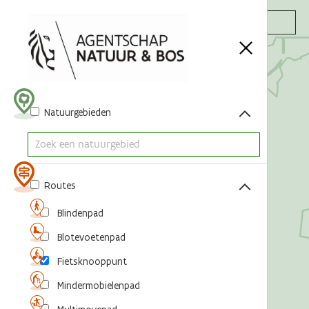
Acties
Natuurgebieden
Routes
Blindenpad
Blotevoetenpad
Fietsknooppunt
Mindermobielenpad