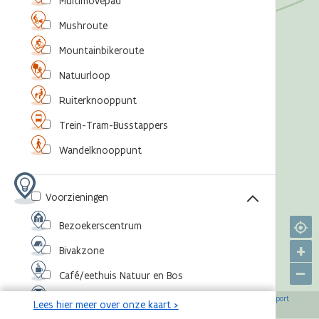
Multimovepad
Mushroute
Mountainbikeroute
Natuurloop
Ruiterknooppunt
Trein-Tram-Busstappers
Wandelknooppunt
Voorzieningen
Bezoekerscentrum
+
Bivakzone
–
Café/eethuis Natuur en Bos
©
,
©
,
©
,
©
Eventlocatie
OpenStreetMap-bijdragers
Agentschap voor Natuur en Bos
RouteYou
Sport
Lees hier meer over onze kaart >
,
©
Vlaanderen
Toerisme Vlaanderen