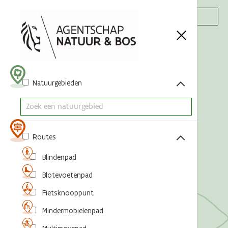
Acties
Natuurgebieden
Routes
Blindenpad
Blotevoetenpad
Fietsknooppunt
Mindermobielenpad