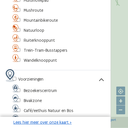
Multimovepad
Mushroute
Mountainbikeroute
Natuurloop
Ruiterknooppunt
Trein-Tram-Busstappers
Wandelknooppunt
Voorzieningen
Bezoekerscentrum
+
Bivakzone
–
Café/eethuis Natuur en Bos
©
,
©
,
©
,
©
Eventlocatie
OpenStreetMap-bijdragers
Agentschap voor Natuur en Bos
RouteYou
Sport
Lees hier meer over onze kaart >
,
©
Vlaanderen
Toerisme Vlaanderen