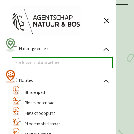
Acties
Natuurgebieden
Routes
Blindenpad
Blotevoetenpad
Fietsknooppunt
Mindermobielenpad