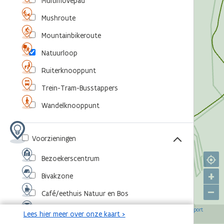
Multimovepad
Mushroute
Mountainbikeroute
Natuurloop
Ruiterknooppunt
Trein-Tram-Busstappers
Wandelknooppunt
Voorzieningen
Bezoekerscentrum
+
Bivakzone
–
Café/eethuis Natuur en Bos
©
,
©
,
©
,
©
Eventlocatie
OpenStreetMap-bijdragers
Agentschap voor Natuur en Bos
RouteYou
Sport
Lees hier meer over onze kaart >
,
©
Vlaanderen
Toerisme Vlaanderen