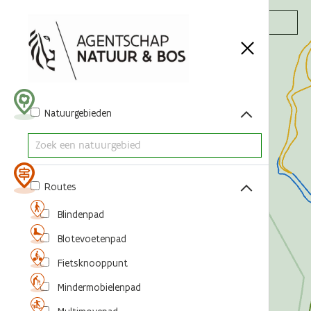
Acties
Natuurgebieden
Routes
Blindenpad
Blotevoetenpad
Fietsknooppunt
Mindermobielenpad