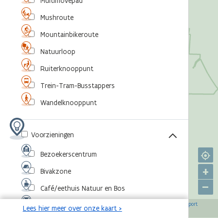
Multimovepad
Mushroute
Mountainbikeroute
Natuurloop
Ruiterknooppunt
Trein-Tram-Busstappers
Wandelknooppunt
Voorzieningen
Bezoekerscentrum
+
Bivakzone
–
Café/eethuis Natuur en Bos
©
,
©
,
©
,
©
Eventlocatie
OpenStreetMap-bijdragers
Agentschap voor Natuur en Bos
RouteYou
Sport
Lees hier meer over onze kaart >
,
©
Vlaanderen
Toerisme Vlaanderen