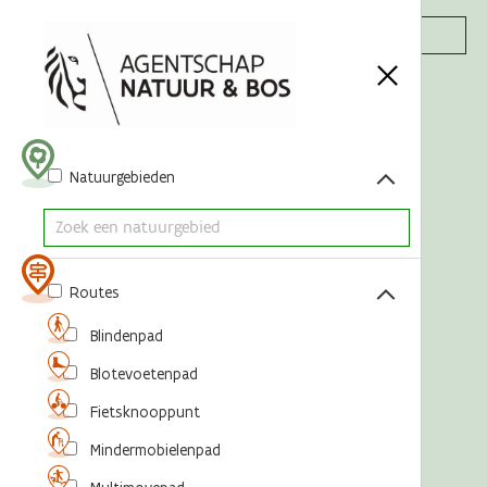
Acties
Natuurgebieden
Routes
Blindenpad
Blotevoetenpad
Fietsknooppunt
Mindermobielenpad