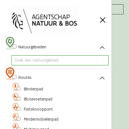
Acties
Natuurgebieden
Routes
Blindenpad
Blotevoetenpad
Fietsknooppunt
Mindermobielenpad