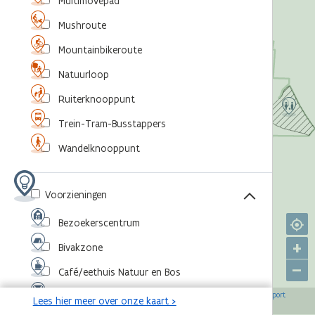
Multimovepad
Mushroute
Mountainbikeroute
Natuurloop
Ruiterknooppunt
Trein-Tram-Busstappers
Wandelknooppunt
Voorzieningen
Bezoekerscentrum
+
Bivakzone
–
Café/eethuis Natuur en Bos
©
,
©
,
©
,
©
Eventlocatie
OpenStreetMap-bijdragers
Agentschap voor Natuur en Bos
RouteYou
Sport
Lees hier meer over onze kaart >
,
©
Vlaanderen
Toerisme Vlaanderen