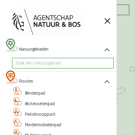
Acties
Natuurgebieden
Routes
Blindenpad
Blotevoetenpad
Fietsknooppunt
Mindermobielenpad