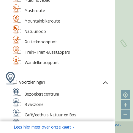
Multimovepad
Mushroute
Mountainbikeroute
Natuurloop
Ruiterknooppunt
Trein-Tram-Busstappers
Wandelknooppunt
Voorzieningen
Bezoekerscentrum
+
Bivakzone
–
Café/eethuis Natuur en Bos
©
,
©
,
©
,
©
Eventlocatie
OpenStreetMap-bijdragers
Agentschap voor Natuur en Bos
RouteYou
Sport
Lees hier meer over onze kaart >
,
©
Vlaanderen
Toerisme Vlaanderen