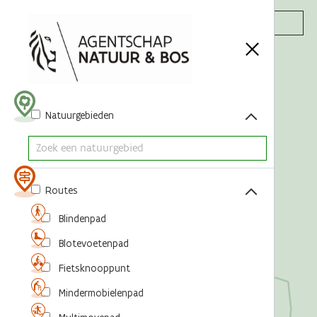
Acties
Natuurgebieden
Routes
Blindenpad
Blotevoetenpad
Fietsknooppunt
Mindermobielenpad