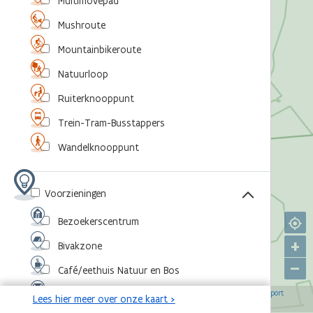
Multimovepad
Mushroute
Mountainbikeroute
Natuurloop
Ruiterknooppunt
Trein-Tram-Busstappers
Wandelknooppunt
Voorzieningen
Bezoekerscentrum
+
Bivakzone
–
Café/eethuis Natuur en Bos
©
,
©
,
©
,
©
Eventlocatie
OpenStreetMap-bijdragers
Agentschap voor Natuur en Bos
RouteYou
Sport
Lees hier meer over onze kaart >
,
©
Vlaanderen
Toerisme Vlaanderen