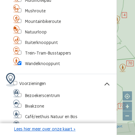
Multimovepad
Mushroute
Mountainbikeroute
Natuurloop
Ruiterknooppunt
Trein-Tram-Busstappers
Wandelknooppunt
Voorzieningen
Bezoekerscentrum
+
Bivakzone
–
Café/eethuis Natuur en Bos
©
,
©
,
©
,
©
Eventlocatie
OpenStreetMap-bijdragers
Agentschap voor Natuur en Bos
RouteYou
Sport
Lees hier meer over onze kaart >
,
©
Vlaanderen
Toerisme Vlaanderen