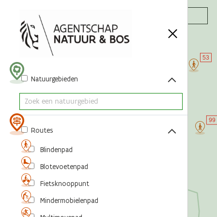
Acties
Natuurgebieden
Routes
Blindenpad
Blotevoetenpad
Fietsknooppunt
Mindermobielenpad