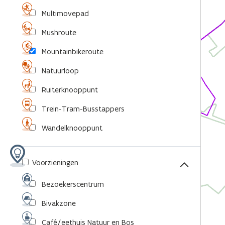
Multimovepad
Mushroute
Mountainbikeroute
Natuurloop
Ruiterknooppunt
Trein-Tram-Busstappers
Wandelknooppunt
Voorzieningen
Bezoekerscentrum
Bivakzone
Café/eethuis Natuur en Bos