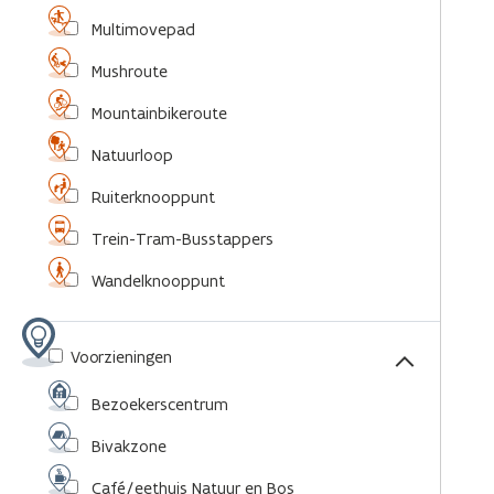
Multimovepad
Mushroute
Mountainbikeroute
Natuurloop
Ruiterknooppunt
Trein-Tram-Busstappers
Wandelknooppunt
Voorzieningen
Bezoekerscentrum
Bivakzone
Café/eethuis Natuur en Bos