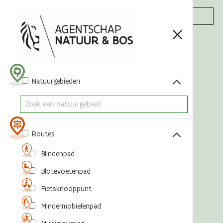
Acties
Natuurgebieden
Routes
Blindenpad
Blotevoetenpad
Fietsknooppunt
Mindermobielenpad