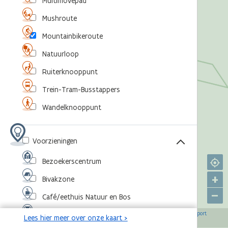
Multimovepad
Mushroute
Mountainbikeroute
Natuurloop
Ruiterknooppunt
Trein-Tram-Busstappers
Wandelknooppunt
Voorzieningen
Bezoekerscentrum
+
Bivakzone
–
Café/eethuis Natuur en Bos
©
,
©
,
©
,
©
Eventlocatie
OpenStreetMap-bijdragers
Agentschap voor Natuur en Bos
RouteYou
Sport
Lees hier meer over onze kaart >
,
©
Vlaanderen
Toerisme Vlaanderen