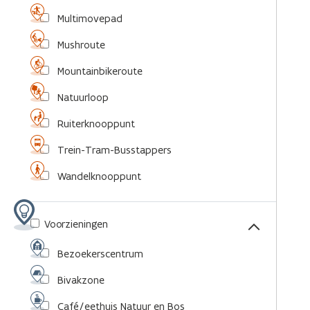
Multimovepad
Mushroute
Mountainbikeroute
Natuurloop
Ruiterknooppunt
Trein-Tram-Busstappers
Wandelknooppunt
Voorzieningen
Bezoekerscentrum
Bivakzone
Café/eethuis Natuur en Bos