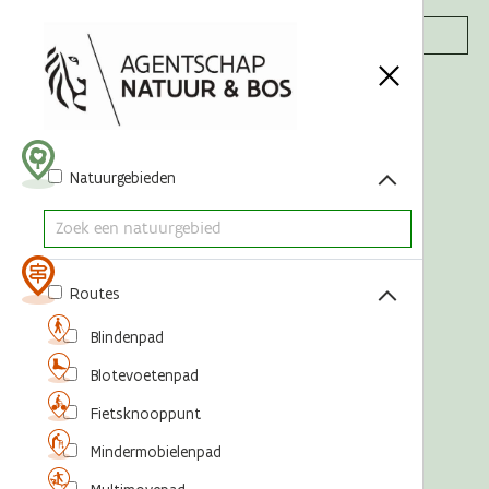
Acties
Natuurgebieden
Routes
Blindenpad
Blotevoetenpad
Fietsknooppunt
Mindermobielenpad