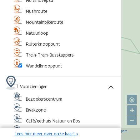
Multimovepad
Mushroute
Mountainbikeroute
Natuurloop
Ruiterknooppunt
Trein-Tram-Busstappers
Wandelknooppunt
Voorzieningen
Bezoekerscentrum
+
Bivakzone
–
Café/eethuis Natuur en Bos
©
,
©
,
©
,
©
Eventlocatie
OpenStreetMap-bijdragers
Agentschap voor Natuur en Bos
RouteYou
Sport
Lees hier meer over onze kaart >
,
©
Vlaanderen
Toerisme Vlaanderen