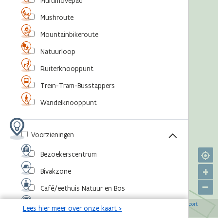
Multimovepad
Mushroute
Mountainbikeroute
Natuurloop
Ruiterknooppunt
Trein-Tram-Busstappers
Wandelknooppunt
Voorzieningen
Bezoekerscentrum
+
Bivakzone
–
Café/eethuis Natuur en Bos
©
,
©
,
©
,
©
Eventlocatie
OpenStreetMap-bijdragers
Agentschap voor Natuur en Bos
RouteYou
Sport
Lees hier meer over onze kaart >
,
©
Vlaanderen
Toerisme Vlaanderen