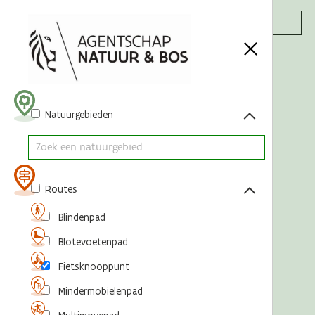
Acties
Natuurgebieden
Routes
Blindenpad
Blotevoetenpad
Fietsknooppunt
Mindermobielenpad