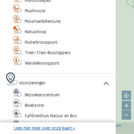
Multimovepad
Mushroute
Mountainbikeroute
Natuurloop
Ruiterknooppunt
Trein-Tram-Busstappers
Wandelknooppunt
Voorzieningen
Bezoekerscentrum
+
Bivakzone
–
Café/eethuis Natuur en Bos
©
,
©
,
©
,
©
Eventlocatie
OpenStreetMap-bijdragers
Agentschap voor Natuur en Bos
RouteYou
Sport
Lees hier meer over onze kaart >
,
©
Vlaanderen
Toerisme Vlaanderen