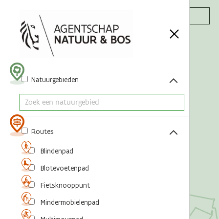
Acties
Natuurgebieden
Routes
Blindenpad
Blotevoetenpad
Fietsknooppunt
Mindermobielenpad