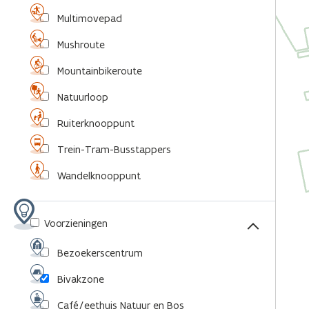
Multimovepad
Mushroute
Mountainbikeroute
Natuurloop
Ruiterknooppunt
Trein-Tram-Busstappers
Wandelknooppunt
Voorzieningen
Bezoekerscentrum
Bivakzone
Café/eethuis Natuur en Bos