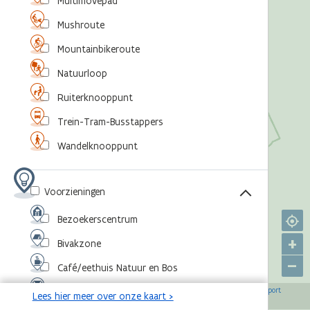
Multimovepad
Mushroute
Mountainbikeroute
Natuurloop
Ruiterknooppunt
Trein-Tram-Busstappers
Wandelknooppunt
Voorzieningen
Bezoekerscentrum
+
Bivakzone
–
Café/eethuis Natuur en Bos
©
,
©
,
©
,
©
Eventlocatie
OpenStreetMap-bijdragers
Agentschap voor Natuur en Bos
RouteYou
Sport
Lees hier meer over onze kaart >
,
©
Vlaanderen
Toerisme Vlaanderen