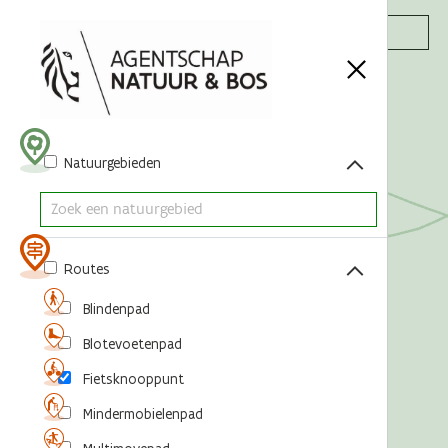
Acties
Natuurgebieden
Routes
Blindenpad
Blotevoetenpad
Fietsknooppunt
Mindermobielenpad