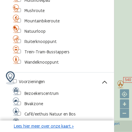
Multimovepad
Mushroute
Mountainbikeroute
Natuurloop
Ruiterknooppunt
Trein-Tram-Busstappers
Wandelknooppunt
Voorzieningen
Bezoekerscentrum
+
Bivakzone
–
Café/eethuis Natuur en Bos
©
,
©
,
©
,
©
Eventlocatie
OpenStreetMap-bijdragers
Agentschap voor Natuur en Bos
RouteYou
Sport
Lees hier meer over onze kaart >
,
©
Vlaanderen
Toerisme Vlaanderen