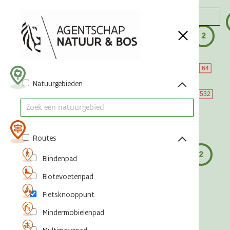
Acties
Natuurgebieden
Routes
Blindenpad
Blotevoetenpad
Fietsknooppunt
Mindermobielenpad