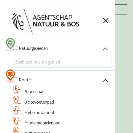
Acties
Natuurgebieden
Routes
Blindenpad
Blotevoetenpad
Fietsknooppunt
Mindermobielenpad