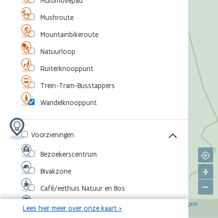
Multimovepad
Mushroute
Mountainbikeroute
Natuurloop
Ruiterknooppunt
Trein-Tram-Busstappers
Wandelknooppunt
Voorzieningen
Bezoekerscentrum
+
Bivakzone
–
Café/eethuis Natuur en Bos
©
,
©
,
©
,
©
Eventlocatie
OpenStreetMap-bijdragers
Agentschap voor Natuur en Bos
RouteYou
Sport
Lees hier meer over onze kaart >
,
©
Vlaanderen
Toerisme Vlaanderen